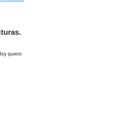
uturas.
oy quiero