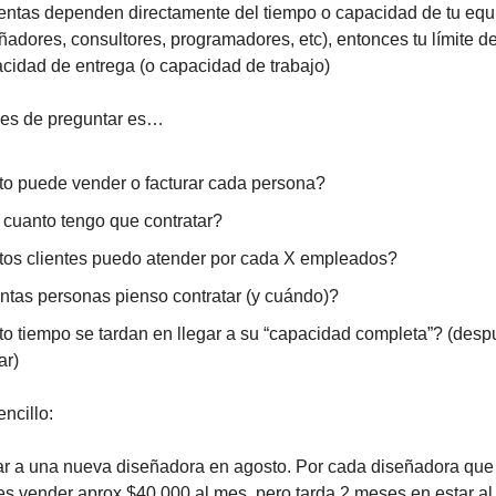
entas dependen directamente del tiempo o capacidad de tu equ
ñadores, consultores, programadores, etc), entonces tu límite de
acidad de entrega (o capacidad de trabajo)
bes de preguntar es…
o puede vender o facturar cada persona?
cuanto tengo que contratar?
os clientes puedo atender por cada X empleados?
ntas personas pienso contratar (y cuándo)?
o tiempo se tardan en llegar a su “capacidad completa”? (desp
ar)
ncillo:
ar a una nueva diseñadora en agosto. Por cada diseñadora que
s vender aprox $40,000 al mes, pero tarda 2 meses en estar a