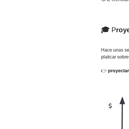
🎓
P
roye
Hace unas se
platicar sobr
👉
proyectar