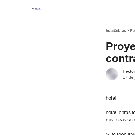
holaCebras
Po
Proye
contr
Hecto
17 de 
hola!
holaCebras t
mis ideas so
Si te reenviar