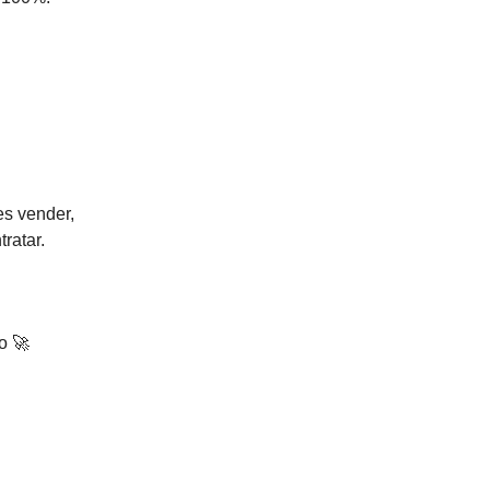
es vender,
ratar.
o 🚀