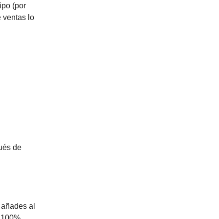
ipo (por
 ventas lo
ués de
 añades al
l 100%.