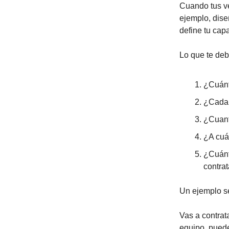
Cuando tus v
ejemplo, dise
define tu cap
Lo que te de
¿Cuánt
¿Cada 
¿Cuant
¿A cuá
¿Cuánt
contrat
Un ejemplo se
Vas a contrat
equipo, puede