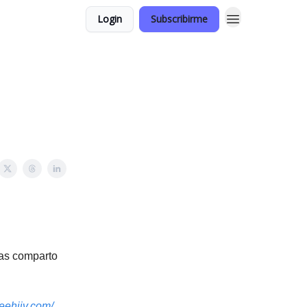
Login
Subscribirme
nas comparto
beehiiv.com/